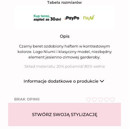
Tabela rozmiarów
Opis
Czarny beret ozdobiony haftem w kontrastowym
kolorze. Logo Niumi i klasyczny model, niezbędny
element jesienno-zimowej garderoby.
Skład materiału: 20% poliamid/ 80% wełna
Informacje dodatkowe o produkcie
Producent
Niumi Sp. z o.o.
BRAK OPINII
Nazwa firmy
Niumi Sp. z o.o.
O
ul. Wierzbowa 31,
Adres
62-081 Wysogotowo
c
STWÓRZ SWOJĄ STYLIZACJĘ
e
Numer telefonu
612 269 755
n
i
Email
bok@niumi.pl