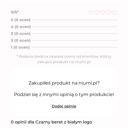
0/5*
O
5 (0 ocen)
c
4 (0 ocen)
e
n
3 (0 ocen)
i
2 (0 ocen)
o
n
1 (0 ocen)
o
5
* Podana średnia zawiera oceny od klientów, którzy
n
zakupili produkt na niumi.pl
a
5
Zakupiłeś produkt na niumi.pl?
Podziel się z innymi opinią o tym produkcie!
Dodaj opinię
0 opinii dla Czarny beret z białym logo