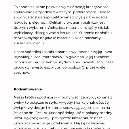
To spódnica, która pozwala wyrazić swoją kreatywność i
stylizować się zgodnie z własnymi preferencjami. Nasza
spódnica została zaprojektowana z myślą o trwałości i
łatwości pielęgnacji. Delikatny program pralniczy jest
dobrym wyborem. Wełna jest materiałem, który nie lubi
wybielaczy, dlatego warto ich unikać. Suszenie na słońcu
może wpłynąć na jakość materiału, więc zalecamy
suszenie w cieniu.
Nasza spódnica została starannie wykonana z wyjątkowo
wysokiej jakości materiałów. To gwarantuje jej trwałość i
odporność na codzienne użytkowanie. Inwestując w nasz
produkt, inwestujesz w coś, co posłuży Ci przez wiele
sezonów.
Podsumowanie
Nasza krótka spódnica w modny wzór zebry wykonana z
wełny to połączenie stylu, wygody i funkcjonalności. Jej
wyjątkowy design i materiał sprawiają, że jest idealna na
jesienne dni. Jeśli szukasz spódnicy, która połączy modny
wzór, wygodę wełny i praktyczne kieszonki, to nasz
produkt spełni Twoje oczekiwania. Daj się oczarować
modnemu wzorowi zebry i ciesz się wygodą materiału –