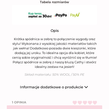
Tabela rozmiarów
Opis
Krótka spódnica w zebrę to połączenie wygody oraz
stylu! Wykonana z wysokiej jakości materiałów takich
jak wełna! Dodatkowo posiada dwie kieszonki, które
dodają jej uroku. To idealna opcja dla kobiet, które
cenią sobie oryginalność i chcą wyróżnić się w tłumie!
Połącz spódnice w zebrę z naszą bluzą Cathy i stwórz
idealny zestaw na jesień!
Skład materiału: 50% WOOL / 50% PE
Informacje dodatkowe o produkcie
Producent
Niumi Sp. z o.o.
1 OPINIA
Nazwa firmy
Niumi Sp. z o.o.
Oceniono
5
na
ul. Wierzbowa 31,