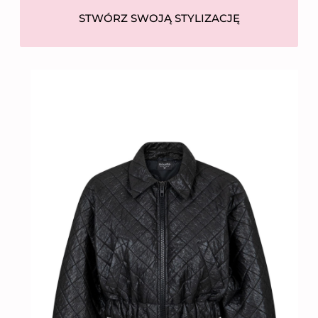
Adres
62-081 Wysogotowo
5
STWÓRZ SWOJĄ STYLIZACJĘ
Numer telefonu
612 269 755
Email
bok@niumi.pl
Kraj pochodzenia
Polska