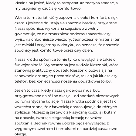
idealna na jesień, kiedy to temperatura zaczyna spadać, a
my pragniemy czuć się komfortowo.
Wełna to materiał, który zapewnia ciepło i komfort, dzięki
czemu jesienne dni stają się znacznie bardziej przyjemne.
Nasza spódnica, wykonana częściowo z wełny,
gwarantuje, że nie zmarzniesz podczas spacerów czy
wyjść na chłodniejsze wieczory. Jednocześnie materiał ten
jest miękki i przyjemny w dotyku, co oznacza, że noszenie
spódnicy jest komfortowe przez cały dzień.
Nasza krótka spódnica to nie tylko o wygląd, ale także o
funkcjonalność. Wyposażona jest w dwie kieszonki, które
stanowią praktyczny dodatek. Kieszonki pozwalają na
schowanie drobnych przedmiotów, takich jak klucze czy
telefon, bez konieczności noszenia dodatkowej torby.
Jesień to czas, kiedy nasza garderoba musi być
przygotowana na różne okazje – od spotkań biznesowych
po romantyczne kolacje. Nasza krótka spódnica jest tak
wszechstronna, że z łatwością dostosujesz ją do różnych
stylizacji. Możesz ją zestawić z klasyczną koszulą i butami
na obcasie, tworząc elegancką kreację na ważne
spotkania. Jednak równie dobrze będzie wyglądać z
wygodnym swetrem i trampkami na bardziej casualowe
okazje.