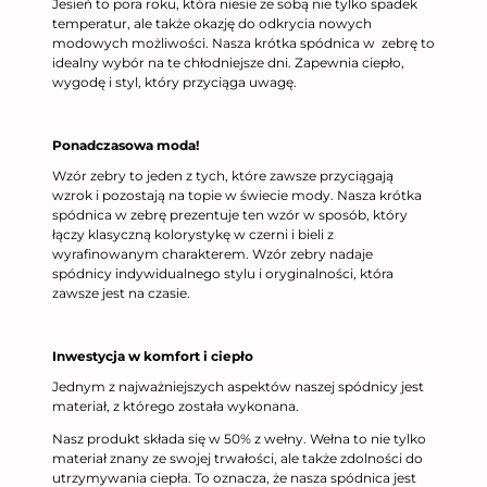
Jesień to pora roku, która niesie ze sobą nie tylko spadek
temperatur, ale także okazję do odkrycia nowych
modowych możliwości. Nasza krótka spódnica w zebrę to
idealny wybór na te chłodniejsze dni. Zapewnia ciepło,
wygodę i styl, który przyciąga uwagę.
Ponadczasowa moda!
Wzór zebry to jeden z tych, które zawsze przyciągają
wzrok i pozostają na topie w świecie mody. Nasza krótka
spódnica w zebrę prezentuje ten wzór w sposób, który
łączy klasyczną kolorystykę w czerni i bieli z
wyrafinowanym charakterem. Wzór zebry nadaje
spódnicy indywidualnego stylu i oryginalności, która
zawsze jest na czasie.
Inwestycja w komfort i ciepło
Jednym z najważniejszych aspektów naszej spódnicy jest
materiał, z którego została wykonana.
Nasz produkt składa się w 50% z wełny. Wełna to nie tylko
materiał znany ze swojej trwałości, ale także zdolności do
utrzymywania ciepła. To oznacza, że nasza spódnica jest