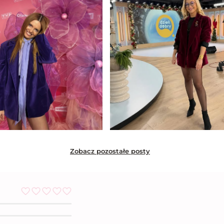
Zobacz pozostałe posty
O
c
e