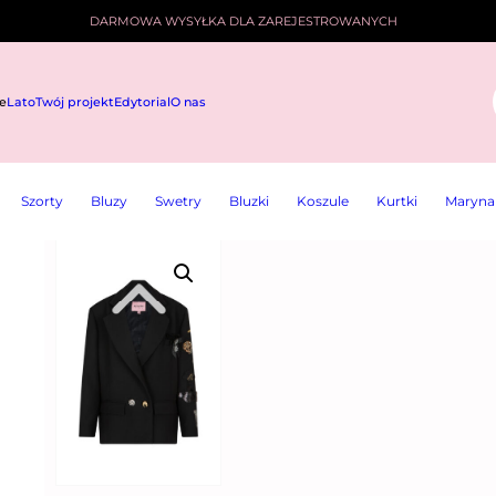
DARMOWA WYSYŁKA DLA ZAREJESTROWANYCH
e
Lato
Twój projekt
Edytorial
O nas
EM
i
Szorty
Bluzy
Swetry
Bluzki
Koszule
Kurtki
Maryna
ĘKAWEM