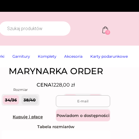
W
y
0
s
z
u
k
rki
Garnitury
Komplety
Akcesoria
Karty podarunkowe
w
a
r
MARYNARKA ORDER
k
a
p
CENA
1228,00
zł
r
o
d
34/36
38/40
Quantity
u
k
t
Dodaj do koszyka
Kupuję i płacę
ó
w
Tabela rozmiarów