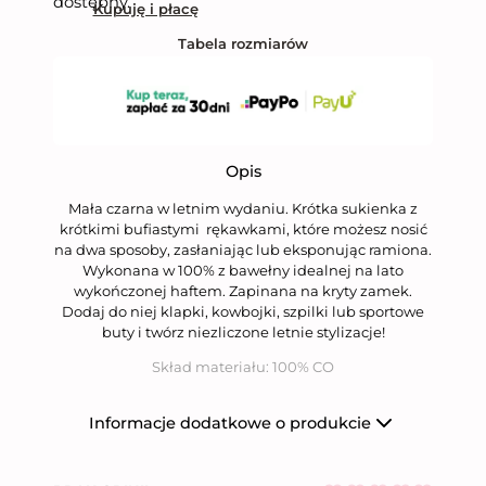
dostępny.
Kupuję i płacę
Tabela rozmiarów
Opis
Mała czarna w letnim wydaniu. Krótka sukienka z
krótkimi bufiastymi rękawkami, które możesz nosić
na dwa sposoby, zasłaniając lub eksponując ramiona.
Wykonana w 100% z bawełny idealnej na lato
wykończonej haftem. Zapinana na kryty zamek.
Dodaj do niej klapki, kowbojki, szpilki lub sportowe
buty i twórz niezliczone letnie stylizacje!
Skład materiału: 100% CO
Informacje dodatkowe o produkcie
Producent
Niumi Sp. z o.o.