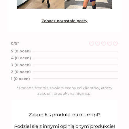
Zobacz pozostałe posty
0/5*
O
5 (0 ocen)
c
4 (0 ocen)
e
n
3 (0 ocen)
i
2 (0 ocen)
o
n
1 (0 ocen)
o
5
* Podana średnia zawiera oceny od klientów, którzy
n
zakupili produkt na niumi.pl
a
5
Zakupiłeś produkt na niumi.pl?
Podziel się z innymi opinią o tym produkcie!