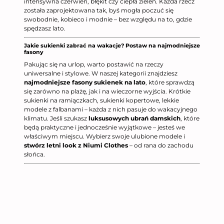
intensywna czerwień, błękit czy ciepła zieleń. Każda rzecz
została zaprojektowana tak, byś mogła poczuć się
swobodnie, kobieco i modnie – bez względu na to, gdzie
spędzasz lato.
Jakie sukienki zabrać na wakacje? Postaw na najmodniejsze
fasony
Pakując się na urlop, warto postawić na rzeczy
uniwersalne i stylowe. W naszej kategorii znajdziesz
najmodniejsze fasony sukienek na lato
, które sprawdzą
się zarówno na plażę, jak i na wieczorne wyjścia. Krótkie
sukienki na ramiączkach, sukienki kopertowe, lekkie
modele z falbanami – każda z nich pasuje do wakacyjnego
klimatu. Jeśli szukasz
luksusowych ubrań damskich
, które
będą praktyczne i jednocześnie wyjątkowe – jesteś we
właściwym miejscu. Wybierz swoje ulubione modele i
stwórz letni look z Niumi Clothes
– od rana do zachodu
słońca.