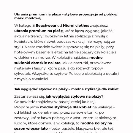
Ubrania premium na plażę – stylowe propozycje od polskiej
marki modowej
W kategorii
Beachwear
od
Niumi clothes
znajdziesz
ubrania premium na plażę
, które łączą wygodę, jakość i
aktualne trendy. Tworzymy letnie stylizacje z myślą o
kobietach, które nawet podczas wakacji nie rezygnują ze
stylu. Nasze modele świetnie sprawdzą się na plaży, przy
hotelowym basenie, ale też na letnie spacery czy kolacje z
widokiem na morze. W kolekcji znajdziesz
modne
sukienki damskie na lato
, lekkie narzutki, przewiewne
materiały i fasony, które pasują do różnych typów
sylwetek. Wszystko to szyte w Polsce, z dbałością o detale i
z myślą o trwałości.
Jak wyglądać stylowo na plaży – modne stylizacje dla kobiet
Zastanawiasz się,
jak wyglądać stylowo na plaży
?
Odpowiedź znajdziesz w naszej letniej kolekcji.
Proponujemy
modne stylizacje dla kobiet
na wakacje –
od lekkich sukienek maxi, przez zwiewne tuniki, po
zestawy, które łatwo połączysz z kostiumem kąpielowym.
Kolory, które dominują w kolekcji, to
modne kolory na
sezon wiosna-lato
– beże, pastele, klasyczna biel, ale też