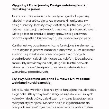
Wygodny i Funkcjonalny Design wełnianej kurtki
damskiej na jesień
Ta szara kurtka wełniana to nie tylko symbol wysokiej
jakości materiałów, ale także elegancki i uniwersalny
design. Prosty, lecz stylowy kształt tej kurtki pasuje do
różnych stylizacji, zarówno formalnych, jak i casualowych.
Dlatego jest to produkt, który sprawdzi się zarówno
podczas spotkań biznesowych, jak i spacerów po parku.
Kurtka jest wyposażona w liczne funkcjonalne elementy,
które czynią ją jeszcze bardziej praktyczną. Duże kieszenie
z przodu są idealne do przechowywania drobnych
przedmiotów, takich jak klucze czy telefon. Dodatkowo,
zamek błyskawiczny na całej długości kurtki pozwala
łatwo regulować temperaturę ciała w zależności od
warunków pogodowych.
Stylowy Akcent na Jesienne i Zimowe Dni w postaci
wełnianej kurtki damskiej
Szara kurtka wełniana jest nie tylko funkcjonalna, ale także
elegancka. Klasyczny kolor szary pasuje do wielu innych
kolorów i dodatków, dzięki czemu można ją zestawiać z
różnymi stylizacjami. Możesz nosić ją z garniturem do
pracy lub zestawić z jeansami i swetrem na nieformalne