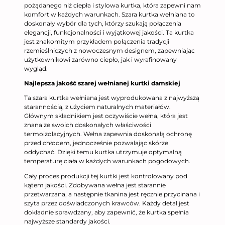
pożądanego niż ciepła i stylowa kurtka, która zapewni nam
komfort w każdych warunkach. Szara kurtka wełniana to
doskonały wybór dla tych, którzy szukają połączenia
elegancji, funkcjonalności i wyjątkowej jakości. Ta kurtka
jest znakomitym przykładem połączenia tradycji
rzemieślniczych z nowoczesnym designem, zapewniając
użytkownikowi zarówno ciepło, jak i wyrafinowany
wygląd.
Najlepsza jakość szarej wełnianej kurtki damskiej
Ta szara kurtka wełniana jest wyprodukowana z najwyższą
starannością, z użyciem naturalnych materiałów.
Głównym składnikiem jest oczywiście wełna, która jest
znana ze swoich doskonałych właściwości
termoizolacyjnych. Wełna zapewnia doskonałą ochronę
przed chłodem, jednocześnie pozwalając skórze
oddychać. Dzięki temu kurtka utrzymuje optymalną
temperaturę ciała w każdych warunkach pogodowych.
Cały proces produkcji tej kurtki jest kontrolowany pod
kątem jakości. Zdobywana wełna jest starannie
przetwarzana, a następnie tkanina jest ręcznie przycinana i
szyta przez doświadczonych krawców. Każdy detal jest
dokładnie sprawdzany, aby zapewnić, że kurtka spełnia
najwyższe standardy jakości.