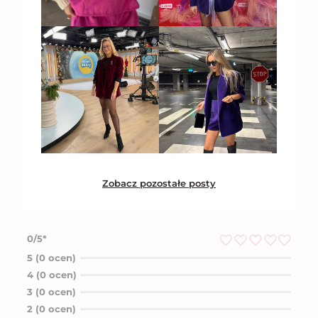
Zobacz pozostałe posty
0/5*
O
5 (0 ocen)
c
4 (0 ocen)
e
n
3 (0 ocen)
i
2 (0 ocen)
o