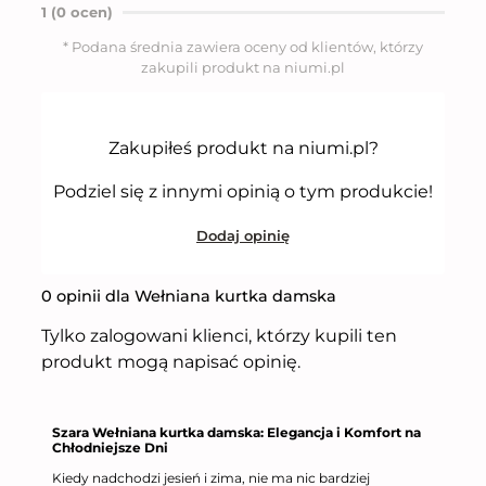
n
1 (0 ocen)
o
5
* Podana średnia zawiera oceny od klientów, którzy
n
zakupili produkt na niumi.pl
a
5
Zakupiłeś produkt na niumi.pl?
Podziel się z innymi opinią o tym produkcie!
Dodaj opinię
0 opinii dla Wełniana kurtka damska
Tylko zalogowani klienci, którzy kupili ten
produkt mogą napisać opinię.
Szara Wełniana kurtka damska: Elegancja i Komfort na
Chłodniejsze Dni
Kiedy nadchodzi jesień i zima, nie ma nic bardziej