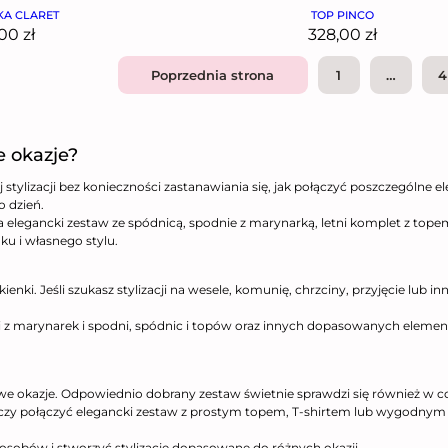
A CLARET
TOP PINCO
,00
zł
328,00
zł
Poprzednia strona
1
…
4
 okazje?
tylizacji bez konieczności zastanawiania się, jak połączyć poszczególne e
o dzień.
a elegancki zestaw ze spódnicą, spodnie z marynarką, letni komplet z to
ku i własnego stylu.
ki. Jeśli szukasz stylizacji na wesele, komunię, chrzciny, przyjęcie lub in
i z marynarek i spodni, spódnic i topów oraz innych dopasowanych element
.
 okazje. Odpowiednio dobrany zestaw świetnie sprawdzi się również w co
zy połączyć elegancki zestaw z prostym topem, T-shirtem lub wygodnym 
osobów i stworzyć stylizacje dopasowane do różnych okazji.