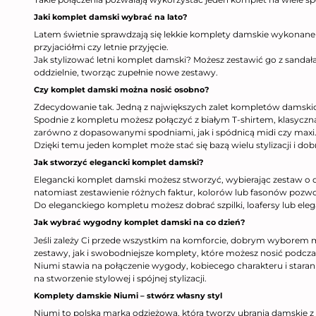
Jaki komplet damski wybrać na lato?
Latem świetnie sprawdzają się lekkie komplety damskie wykonane 
przyjaciółmi czy letnie przyjęcie.
Jak stylizować letni komplet damski? Możesz zestawić go z sandała
oddzielnie, tworząc zupełnie nowe zestawy.
Czy komplet damski można nosić osobno?
Zdecydowanie tak. Jedną z największych zalet kompletów damskich
Spodnie z kompletu możesz połączyć z białym T-shirtem, klasyczn
zarówno z dopasowanymi spodniami, jak i spódnicą midi czy maxi
Dzięki temu jeden komplet może stać się bazą wielu stylizacji i do
Jak stworzyć elegancki komplet damski?
Elegancki komplet damski możesz stworzyć, wybierając zestaw o 
natomiast zestawienie różnych faktur, kolorów lub fasonów pozwoli
Do eleganckiego kompletu możesz dobrać szpilki, loafersy lub elegan
Jak wybrać wygodny komplet damski na co dzień?
Jeśli zależy Ci przede wszystkim na komforcie, dobrym wyborem
zestawy, jak i swobodniejsze komplety, które możesz nosić podcz
Niumi stawia na połączenie wygody, kobiecego charakteru i sta
na stworzenie stylowej i spójnej stylizacji.
Komplety damskie Niumi – stwórz własny styl
Niumi to polska marka odzieżowa, która tworzy ubrania damskie z 