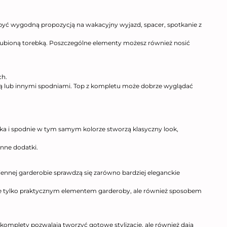
być wygodną propozycją na wakacyjny wyjazd, spacer, spotkanie z
i ulubioną torebką. Poszczególne elementy możesz również nosić
ch.
icą lub innymi spodniami. Top z kompletu może dobrze wyglądać
a i spodnie w tym samym kolorze stworzą klasyczny look,
inne dodatki.
nej garderobie sprawdzą się zarówno bardziej eleganckie
ie tylko praktycznym elementem garderoby, ale również sposobem
komplety pozwalają tworzyć gotowe stylizacje, ale również dają