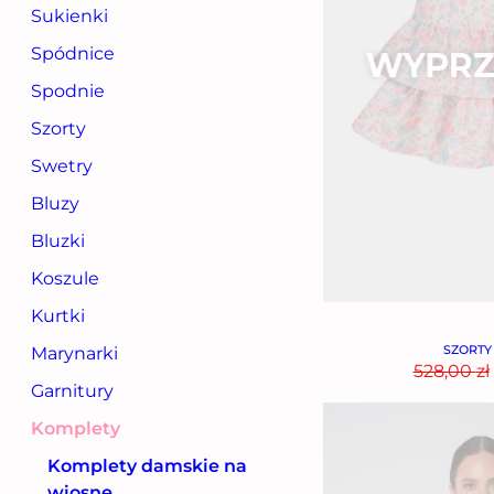
Sukienki
Spódnice
Spodnie
Szorty
Swetry
Bluzy
Bluzki
Koszule
Kurtki
SZORTY
Marynarki
528,00
zł
Garnitury
Komplety
Komplety damskie na
wiosnę