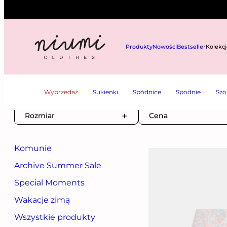
Produkty
Nowości
Bestseller
Kolekcj
NIUMI
——
KOMPLETY
—— STRONA 6
Wyprzedaż
Sukienki
Spódnice
Spodnie
Szo
Komplety
Rozmiar
Cena
Komunie
Archive Summer Sale
Special Moments
Wakacje zimą
Wszystkie produkty