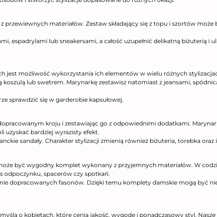
z przewiewnych materiałów. Zestaw składający się z topu i szortów może 
mi, espadrylami lub sneakersami, a całość uzupełnić delikatną biżuterią 
 jest możliwość wykorzystania ich elementów w wielu różnych stylizacja
ą koszulą lub swetrem. Marynarkę zestawisz natomiast z jeansami, spódn
.
brze sprawdzić się w garderobie kapsułowej.
dopracowanym kroju i zestawiając go z odpowiednimi dodatkami. Marynark
 uzyskać bardziej wyrazisty efekt.
ckie sandały. Charakter stylizacji zmienią również biżuteria, torebka oraz 
 może być wygodny komplet wykonany z przyjemnych materiałów. W codzien
as odpoczynku, spacerów czy spotkań.
rannie dopracowanych fasonów. Dzięki temu komplety damskie mogą być n
myślą o kobietach, które cenią jakość, wygodę i ponadczasowy styl. Nasze 