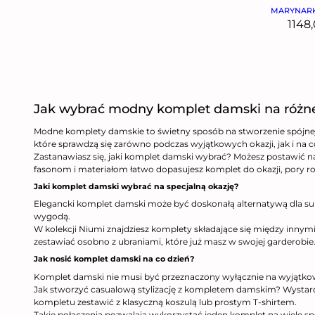
MARYNARK
1148
Jak wybrać modny komplet damski na różne
Modne komplety damskie to świetny sposób na stworzenie spójnej s
które sprawdzą się zarówno podczas wyjątkowych okazji, jak i na c
Zastanawiasz się, jaki komplet damski wybrać? Możesz postawić n
fasonom i materiałom łatwo dopasujesz komplet do okazji, pory ro
Jaki komplet damski wybrać na specjalną okazję?
Elegancki komplet damski może być doskonałą alternatywą dla sukien
wygodą.
W kolekcji Niumi znajdziesz komplety składające się między innym
zestawiać osobno z ubraniami, które już masz w swojej garderobie
Jak nosić komplet damski na co dzień?
Komplet damski nie musi być przeznaczony wyłącznie na wyjątkowe
Jak stworzyć casualową stylizację z kompletem damskim? Wystarc
kompletu zestawić z klasyczną koszulą lub prostym T-shirtem.
Takie połączenia pozwalają wykorzystać jeden komplet na wiele sp