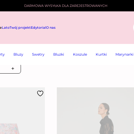
DARMOWA WYSYŁKA DLA ZAREJESTROWANYCH
e
Lato
Twój projekt
Edytorial
O nas
i
rty
Bluzy
Swetry
Bluzki
Koszule
Kurtki
Marynarki