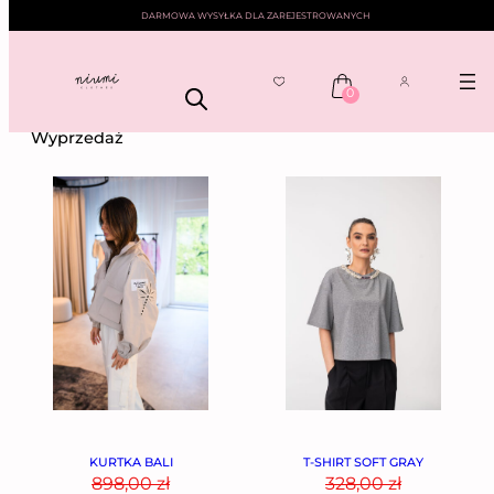
DARMOWA WYSYŁKA DLA ZAREJESTROWANYCH
0
NIUMI
——
KOLEKCJE
——
WYPRZEDAŻ
—— STRONA 3
Wyprzedaż
KURTKA BALI
T-SHIRT SOFT GRAY
898,00
zł
328,00
zł