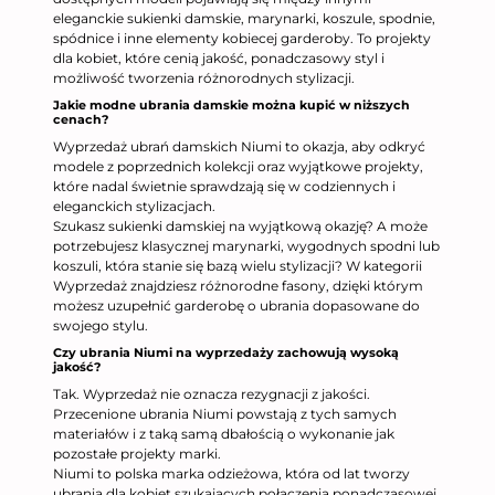
eleganckie sukienki damskie, marynarki, koszule, spodnie,
spódnice i inne elementy kobiecej garderoby. To projekty
dla kobiet, które cenią jakość, ponadczasowy styl i
możliwość tworzenia różnorodnych stylizacji.
Jakie modne ubrania damskie można kupić w niższych
cenach?
Wyprzedaż ubrań damskich Niumi to okazja, aby odkryć
modele z poprzednich kolekcji oraz wyjątkowe projekty,
które nadal świetnie sprawdzają się w codziennych i
eleganckich stylizacjach.
Szukasz sukienki damskiej na wyjątkową okazję? A może
potrzebujesz klasycznej marynarki, wygodnych spodni lub
koszuli, która stanie się bazą wielu stylizacji? W kategorii
Wyprzedaż znajdziesz różnorodne fasony, dzięki którym
możesz uzupełnić garderobę o ubrania dopasowane do
swojego stylu.
Czy ubrania Niumi na wyprzedaży zachowują wysoką
jakość?
Tak. Wyprzedaż nie oznacza rezygnacji z jakości.
Przecenione ubrania Niumi powstają z tych samych
materiałów i z taką samą dbałością o wykonanie jak
pozostałe projekty marki.
Niumi to polska marka odzieżowa, która od lat tworzy
ubrania dla kobiet szukających połączenia ponadczasowej