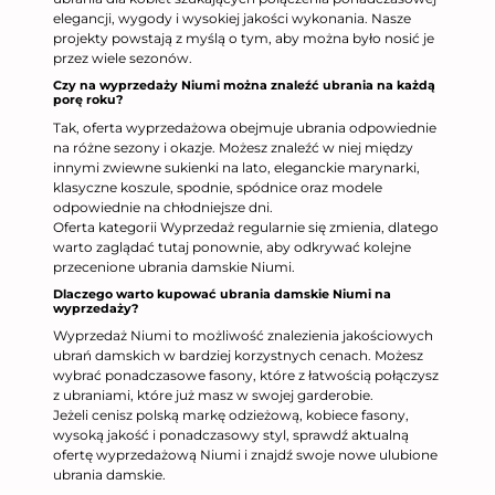
elegancji, wygody i wysokiej jakości wykonania. Nasze
projekty powstają z myślą o tym, aby można było nosić je
przez wiele sezonów.
Czy na wyprzedaży Niumi można znaleźć ubrania na każdą
porę roku?
Tak, oferta wyprzedażowa obejmuje ubrania odpowiednie
na różne sezony i okazje. Możesz znaleźć w niej między
innymi zwiewne sukienki na lato, eleganckie marynarki,
klasyczne koszule, spodnie, spódnice oraz modele
odpowiednie na chłodniejsze dni.
Oferta kategorii Wyprzedaż regularnie się zmienia, dlatego
warto zaglądać tutaj ponownie, aby odkrywać kolejne
przecenione ubrania damskie Niumi.
Dlaczego warto kupować ubrania damskie Niumi na
wyprzedaży?
Wyprzedaż Niumi to możliwość znalezienia jakościowych
ubrań damskich w bardziej korzystnych cenach. Możesz
wybrać ponadczasowe fasony, które z łatwością połączysz
z ubraniami, które już masz w swojej garderobie.
Jeżeli cenisz polską markę odzieżową, kobiece fasony,
wysoką jakość i ponadczasowy styl, sprawdź aktualną
ofertę wyprzedażową Niumi i znajdź swoje nowe ulubione
ubrania damskie.