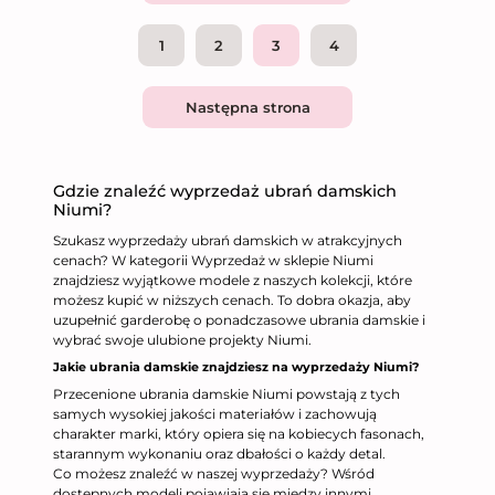
1
2
3
4
Następna strona
Gdzie znaleźć wyprzedaż ubrań damskich
Niumi?
Szukasz wyprzedaży ubrań damskich w atrakcyjnych
cenach? W kategorii Wyprzedaż w sklepie Niumi
znajdziesz wyjątkowe modele z naszych kolekcji, które
możesz kupić w niższych cenach. To dobra okazja, aby
uzupełnić garderobę o ponadczasowe ubrania damskie i
wybrać swoje ulubione projekty Niumi.
Jakie ubrania damskie znajdziesz na wyprzedaży Niumi?
Przecenione ubrania damskie Niumi powstają z tych
samych wysokiej jakości materiałów i zachowują
charakter marki, który opiera się na kobiecych fasonach,
starannym wykonaniu oraz dbałości o każdy detal.
Co możesz znaleźć w naszej wyprzedaży? Wśród
dostępnych modeli pojawiają się między innymi