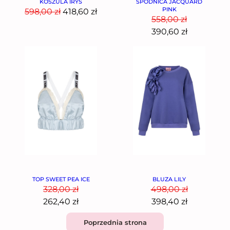
KOSZULA IRYS
SPÓDNICA JACQUARD
PINK
598,00
zł
418,60
zł
558,00
zł
390,60
zł
TOP SWEET PEA ICE
BLUZA LILY
328,00
zł
498,00
zł
262,40
zł
398,40
zł
Poprzednia strona