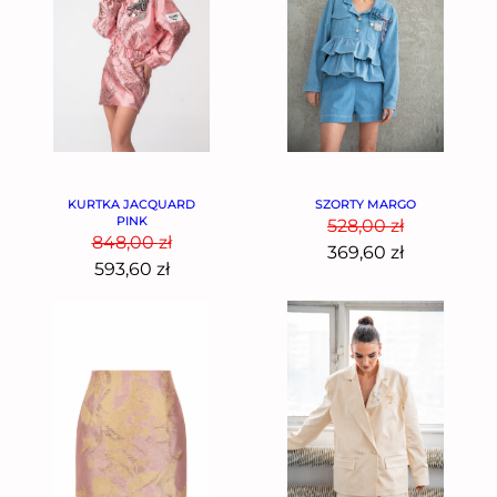
SZORTY MARGO
KURTKA JACQUARD
PINK
528,00
zł
848,00
zł
369,60
zł
593,60
zł